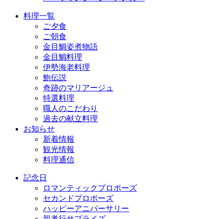
料理一覧
ご夕食
ご朝食
金目鯛姿煮物語
金目鯛料理
伊勢海老料理
鮑伝説
奇跡のマリアージュ
特選料理
職人のこだわり
過去の献立料理
お知らせ
新着情報
観光情報
料理通信
記念日
ロマンティックプロポーズ
セカンドプロポーズ
ハッピーアニバーサリー
親孝行サプライズ