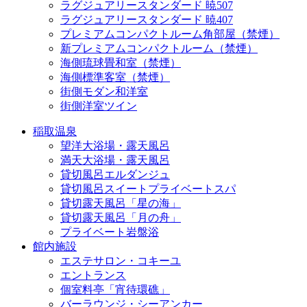
ラグジュアリースタンダード 暁507
ラグジュアリースタンダード 暁407
プレミアムコンパクトルーム角部屋（禁煙）
新プレミアムコンパクトルーム（禁煙）
海側琉球畳和室（禁煙）
海側標準客室（禁煙）
街側モダン和洋室
街側洋室ツイン
稲取温泉
望洋大浴場・露天風呂
満天大浴場・露天風呂
貸切風呂エルダンジュ
貸切風呂スイートプライベートスパ
貸切露天風呂「星の海」
貸切露天風呂「月の舟」
プライベート岩盤浴
館内施設
エステサロン・コキーユ
エントランス
個室料亭「宵待環礁」
バーラウンジ・シーアンカー